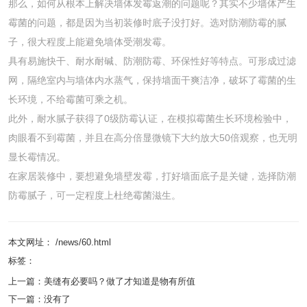
那么，如何从根本上解决墙体发霉返潮的问题呢？其实不少墙体产生
霉菌的问题，都是因为当初装修时底子没打好。选对防潮防霉的腻
子，很大程度上能避免墙体受潮发霉。
具有易施快干、耐水耐碱、防潮防霉、环保性好等特点。可形成过滤
网，隔绝室内与墙体内水蒸气，保持墙面干爽洁净，破坏了霉菌的生
长环境，不给霉菌可乘之机。
此外，耐水腻子获得了0级防霉认证，在模拟霉菌生长环境检验中，
肉眼看不到霉菌，并且在高分倍显微镜下大约放大50倍观察，也无明
显长霉情况。
在家居装修中，要想避免墙壁发霉，打好墙面底子是关键，选择防潮
防霉腻子，可一定程度上杜绝霉菌滋生。
本文网址： /news/60.html
标签：
上一篇：
美缝有必要吗？做了才知道是物有所值
下一篇：
没有了