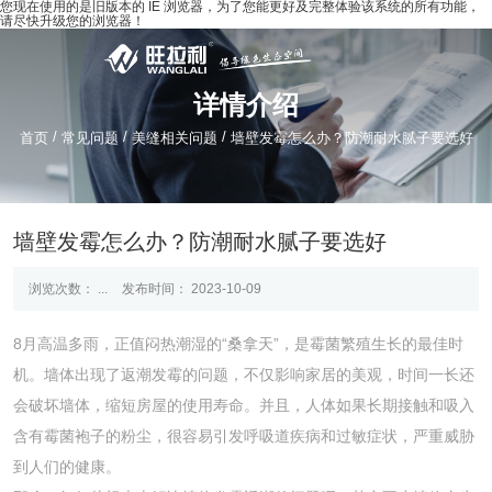
您现在使用的是旧版本的 IE 浏览器，为了您能更好及完整体验该系统的所有功能，
请尽快升级您的浏览器！
详情介绍
/
/
/
首页
常见问题
美缝相关问题
墙壁发霉怎么办？防潮耐水腻子要选好
墙壁发霉怎么办？防潮耐水腻子要选好
浏览次数：
...
发布时间： 2023-10-09
8月高温多雨，正值闷热潮湿的“桑拿天”，是霉菌繁殖生长的最佳时
机。墙体出现了返潮发霉的问题，不仅影响家居的美观，时间一长还
会破坏墙体，缩短房屋的使用寿命。并且，人体如果长期接触和吸入
含有霉菌袍子的粉尘，很容易引发呼吸道疾病和过敏症状，严重威胁
到人们的健康。