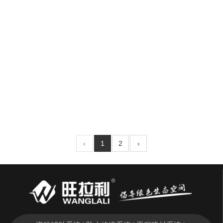
AB干挂结构胶
‹
1
2
›