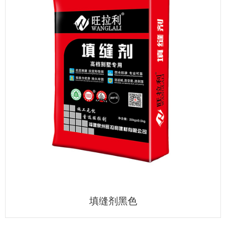
填缝剂黑色