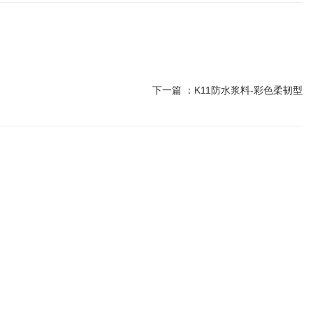
下一篇 ：
K11防水浆料-彩色柔韧型