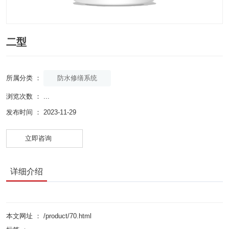
二型
防水修缮系统
所属分类 ：
浏览次数 ：
...
发布时间 ： 2023-11-29
立即咨询
详细介绍
本文网址 ： /product/70.html