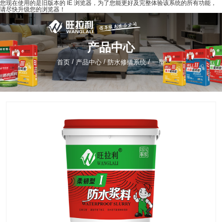
您现在使用的是旧版本的 IE 浏览器，为了您能更好及完整体验该系统的所有功能，
请尽快升级您的浏览器！
产品中心
/
/
/
首页
产品中心
防水修缮系统
一型