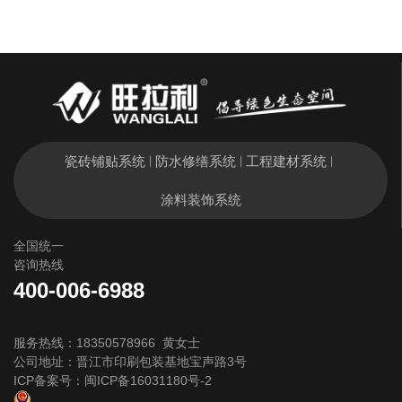
瓷砖铺贴系统
防水修缮系统
工程建材系统
|
|
|
涂料装饰系统
全国统一
咨询热线
400-006-6988
服务热线：18350578966 黄女士
公司地址：晋江市印刷包装基地宝声路3号
ICP备案号：
闽ICP备16031180号-2