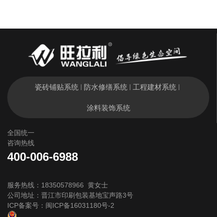
瓷砖铺贴系统
防水修缮系统
工程建材系统
|
|
|
涂料装饰系统
全国统一
咨询热线
400-006-6988
服务热线：18350578966 黄女士
公司地址：晋江市印刷包装基地宝声路3号
ICP备案号：
闽ICP备16031180号-2